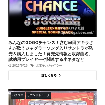
みんなのGOGOチャンス！含む串田アキラさ
んが歌うジャグラーソング入りサントラが発
売＆購入しました！発売先情報と収録曲名、
試聴用プレイヤーや関連する小ネタなど
2023/6/26
北電子
,
ジャグラー
詳しくみる
パチスロ
サウンドトラック