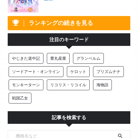
ランキングの続きを見る
注目のキーワード
やじきた道中記
豊丸産業
グランベルム
ソードアート・オンライン
ケロット
プリズムナナ
モンキーターン
リコリス・リコイル
海物語
戦国乙女
記事を検索する