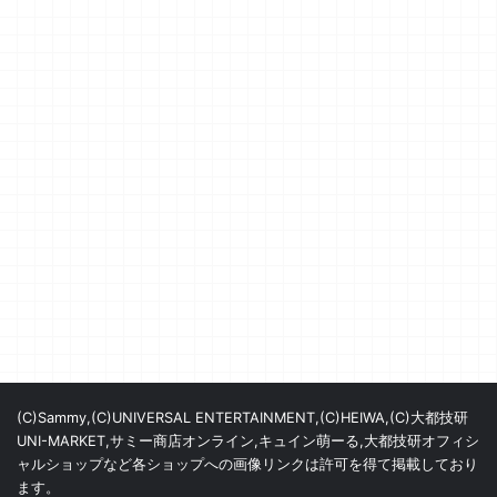
(C)Sammy,(C)UNIVERSAL ENTERTAINMENT,(C)HEIWA,(C)大都技研
UNI-MARKET,サミー商店オンライン,キュイン萌ーる,大都技研オフィシ
ャルショップなど各ショップへの画像リンクは許可を得て掲載しており
ます。