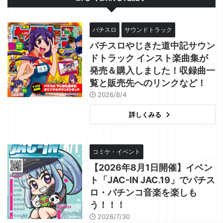
パチスロ
サウンドトラック
パチスロやじきた道中記サウン
ドトラック インスト楽曲集が
発売＆購入しました！収録曲一
覧と販売先へのリンクなど！
2026/8/4
詳しくみる
コミケ・イベント
【2026年8月1日開催】イベン
ト「JAC-IN JAC.19」でパチス
ロ・パチンコ音楽を楽しも
う！！！
2026/7/30