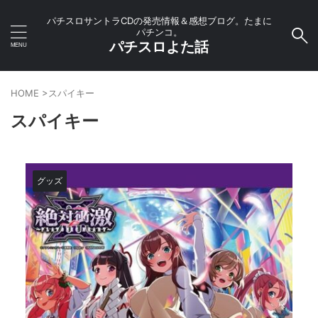
パチスロサントラCDの発売情報＆感想ブログ。たまに
パチンコ。
パチスロよた話
HOME
>
スパイキー
スパイキー
グッズ