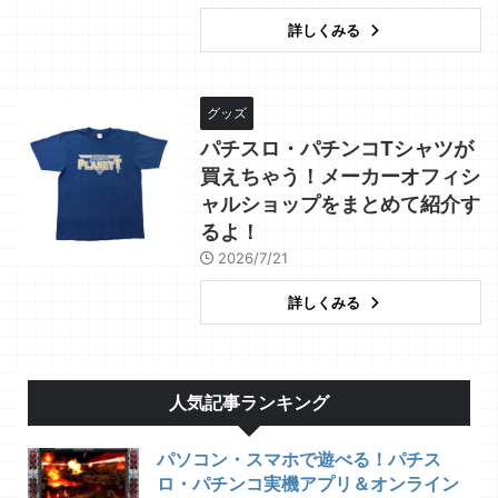
詳しくみる
グッズ
パチスロ・パチンコTシャツが
買えちゃう！メーカーオフィシ
ャルショップをまとめて紹介す
るよ！
2026/7/21
詳しくみる
人気記事ランキング
パソコン・スマホで遊べる！パチス
ロ・パチンコ実機アプリ＆オンライン