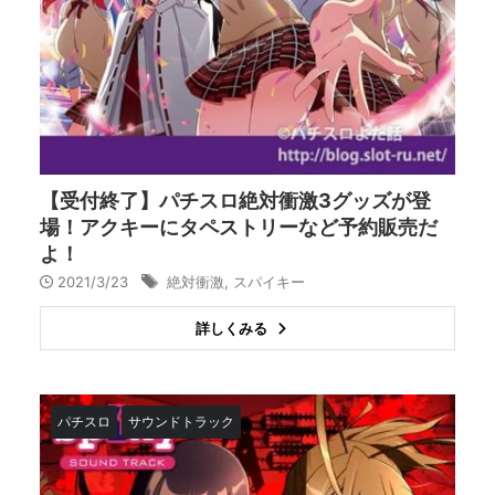
【受付終了】パチスロ絶対衝激3グッズが登
場！アクキーにタペストリーなど予約販売だ
よ！
2021/3/23
絶対衝激
,
スパイキー
詳しくみる
パチスロ
サウンドトラック