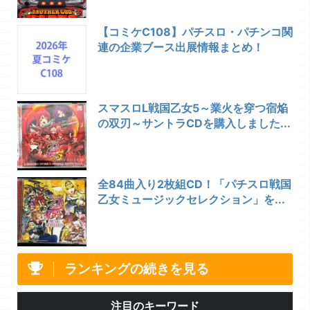
【コミケC108】パチスロ・パチンコ関
連の企業ブース出展情報まとめ！
スマスロL戦国乙女5～業火を穿つ宿焔
の双刃～サントラCDを購入しました...
全84曲入り2枚組CD！「パチスロ戦国
乙女ミュージックセレクション」を...
ランキングの続きを見る
注目のキーワード