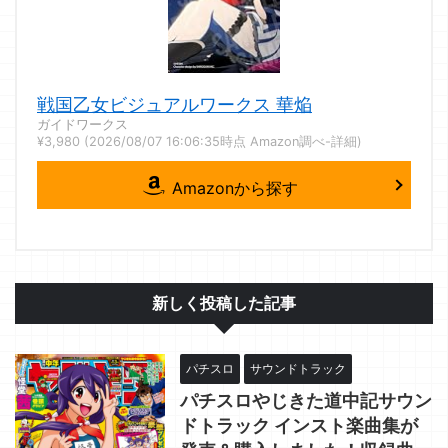
戦国乙女ビジュアルワークス 華焔
ガイドワークス
¥3,980
(2026/08/07 16:06:35時点 Amazon調べ-
詳細)
Amazonから探す
新しく投稿した記事
パチスロ
サウンドトラック
パチスロやじきた道中記サウン
ドトラック インスト楽曲集が