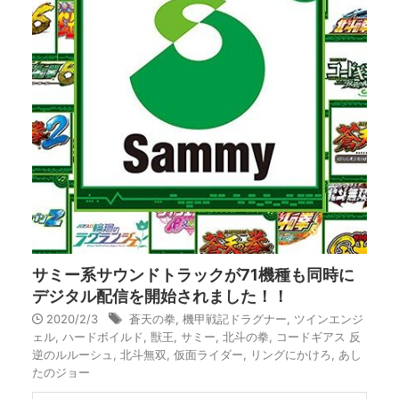
サミー系サウンドトラックが71機種も同時に
デジタル配信を開始されました！！
2020/2/3
蒼天の拳
,
機甲戦記ドラグナー
,
ツインエンジ
ェル
,
ハードボイルド
,
獣王
,
サミー
,
北斗の拳
,
コードギアス 反
逆のルルーシュ
,
北斗無双
,
仮面ライダー
,
リングにかけろ
,
あし
たのジョー