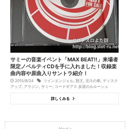
サミーの音楽イベント「MAX BEAT!!」来場者
限定ノベルティCDを手に入れました！収録楽
曲内容や原曲入りサントラ紹介！
2015/8/24
ツインエンジェル
,
獣王
,
北斗の拳
,
ディスク
アップ
,
アラジン
,
サミー
,
コードギアス 反逆のルルーシュ
詳しくみる
Next »