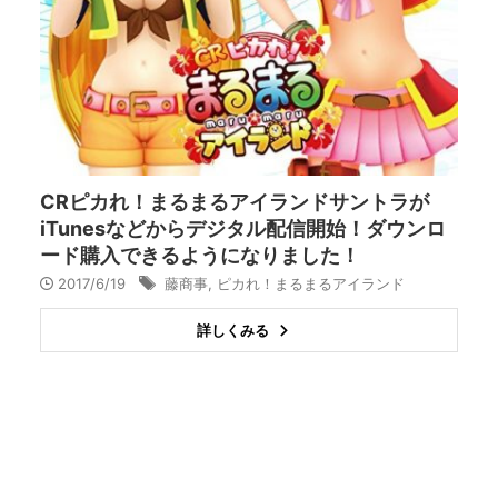
CRピカれ！まるまるアイランドサントラが
iTunesなどからデジタル配信開始！ダウンロ
ード購入できるようになりました！
2017/6/19
藤商事
,
ピカれ！まるまるアイランド
詳しくみる