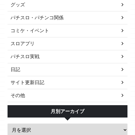
グッズ
パチスロ・パチンコ関係
コミケ・イベント
スロアプリ
パチスロ実戦
日記
サイト更新日記
その他
月別アーカイブ