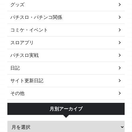
グッズ
パチスロ・パチンコ関係
コミケ・イベント
スロアプリ
パチスロ実戦
日記
サイト更新日記
その他
月別アーカイブ