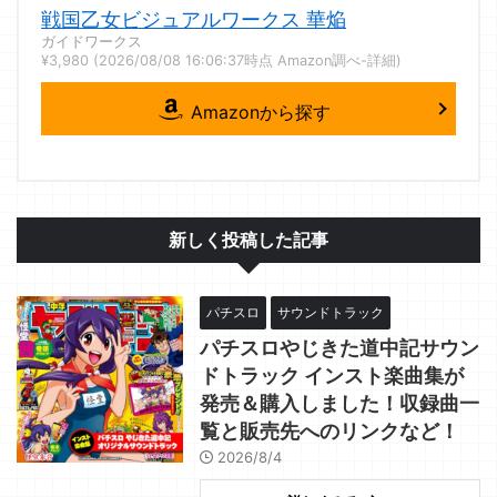
戦国乙女ビジュアルワークス 華焔
ガイドワークス
¥3,980
(2026/08/08 16:06:37時点 Amazon調べ-
詳細)
Amazonから探す
新しく投稿した記事
パチスロ
サウンドトラック
パチスロやじきた道中記サウン
ドトラック インスト楽曲集が
発売＆購入しました！収録曲一
覧と販売先へのリンクなど！
2026/8/4