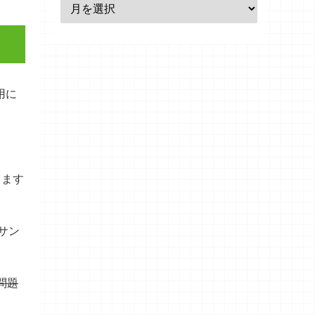
用に
します
サン
問題