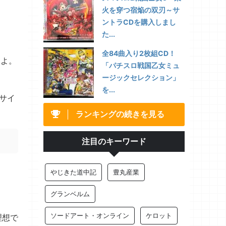
火を穿つ宿焔の双刃～サ
ントラCDを購入しまし
た...
全84曲入り2枚組CD！
すよ。
「パチスロ戦国乙女ミュ
ージックセレクション」
を...
式サイ
ランキングの続きを見る
注目のキーワード
やじきた道中記
豊丸産業
グランベルム
ソードアート・オンライン
ケロット
理想で