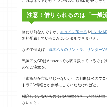
これはネットからのレンタルに頼るのが良さそう
注意！借りられるのは「一般流
当たり前なんですが、
キュイン萌ーる
や
UNI-MA
無料配布しているCDはレンタルできません。
なので例えば
戦国乙女のサントラ
、
サンダーV
戦国乙女CDはAmazonでも取り扱っているで
のでご注意を。
「市販品か市販品じゃないか」の判断は私のブロ
トラCD情報とか参考にしていただければと。
紹介していないものではAmazonページのJA
ないかと。