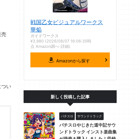
戦国乙女ビジュアルワークス
華焔
販売
ガイドワークス
¥3,980
(2026/08/07 16:06:35時
点 Amazon調べ-
詳細)
Amazonから探す
につい
新しく投稿した記事
パチスロ
サウンドトラック
パチスロやじきた道中記サウ
ンドトラック インスト楽曲集
が発売＆購入しました！収録