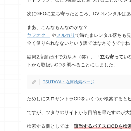
次にGEOに立ち寄ったところ、DVDレンタルは
まあ、こんなもんなのかな？
ヤフオク！
や
メルカリ
で時たまレンタル落ちも
全く借りられなないという訳ではなさそうですね
結局2店舗だけで力尽き（笑）、「
立ち寄ってい
トから取扱いCDを調べることにしました。
TSUTAYA：在庫検索ページ
ためしにスロサントラCDをいくつか検索すると
ですが、ツタヤのサイトから目的を果たすのが大
検索する側としては「
該当するパチスロCD
を
検