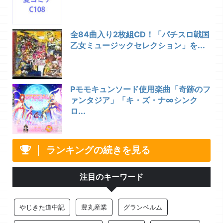
全84曲入り2枚組CD！「パチスロ戦国
乙女ミュージックセレクション」を...
Pモモキュンソード使用楽曲「奇跡のフ
ァンタジア」「キ・ズ・ナ∞シンク
ロ...
ランキングの続きを見る
注目のキーワード
やじきた道中記
豊丸産業
グランベルム