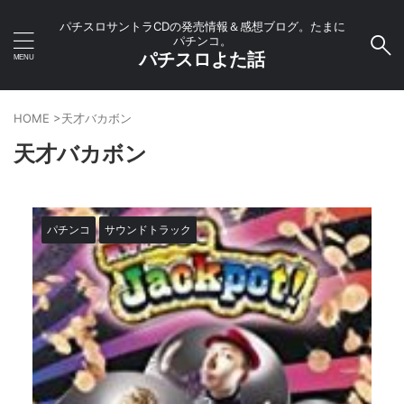
パチスロサントラCDの発売情報＆感想ブログ。たまに
パチンコ。
パチスロよた話
HOME
>
天才バカボン
天才バカボン
パチンコ
サウンドトラック