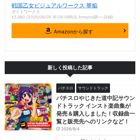
戦国乙女ビジュアルワークス 華焔
ガイドワークス
¥3,980
(2026/08/09 16:06:58時点 Amazon調べ-
詳細)
Amazonから探す
新しく投稿した記事
パチスロ
サウンドトラック
パチスロやじきた道中記サウン
ドトラック インスト楽曲集が
発売＆購入しました！収録曲一
覧と販売先へのリンクなど！
2026/8/4