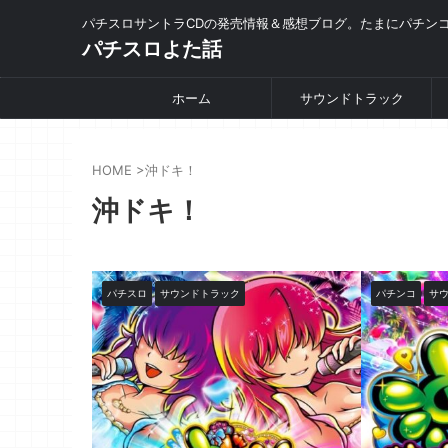
パチスロサントラCDの発売情報＆感想ブログ。たまにパチン
パチスロよた話
ホーム
サウンドトラック
HOME
>
沖ドキ！
沖ドキ！
パチスロ
サウンドトラック
パチンコ
サ