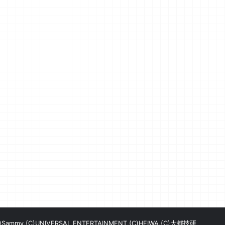
)Sammy,(C)UNIVERSAL ENTERTAINMENT,(C)HEIWA,(C)大都技研