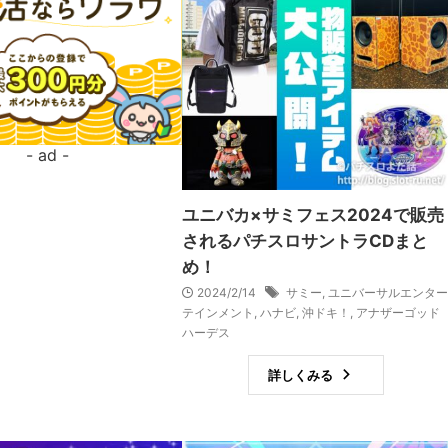
ユニバカ×サミフェス2024で販売
されるパチスロサントラCDまと
め！
2024/2/14
サミー
,
ユニバーサルエンター
テインメント
,
ハナビ
,
沖ドキ！
,
アナザーゴッド
ハーデス
詳しくみる