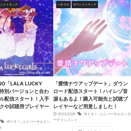
ウンドトラック
パチスロ
サウンドトラック
O「LALA LUCKY
「愛情ナウアップデート」ダウン
」が特別バージョンと合わ
ロード配信スタート！ハイレゾ音
ル配信スタート！入手
源もあるよ！購入可能先と試聴プ
クや試聴用プレイヤー
レイヤーなど用意しました！
2023/2/28
沖ドキ！
,
ユニバーサルエンタ
ーテインメント
沖ドキ！
,
ユニバーサルエン
ト