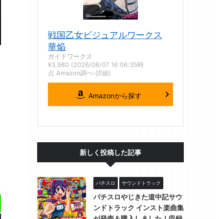
戦国乙女ビジュアルワークス
華焔
ガイドワークス
¥3,980
(2026/08/07 16:06:35時
点 Amazon調べ-
詳細)
Amazonから探す
新しく投稿した記事
パチスロ
サウンドトラック
パチスロやじきた道中記サウ
ンドトラック インスト楽曲集
が発売＆購入しました！収録