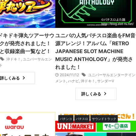
ドキドキ弾丸ツアーサウ
ユニバの人気パチスロ楽曲をFM音
クが発売されました！
源アレンジ！アルバム「RETRO
と収録楽曲一覧など！
JAPANESE SLOT MACHINE
MUSIC ANTHOLOGY」が発売さ
沖ドキ！
,
ユニバーサルエン
ト
れました！
2024/11/12
ユニバーサルエンターテイン
詳しくみる
メント
,
ハナビ
,
沖ドキ！
,
サンダーV
詳しくみる
パチンコ
パチスロ
サウンドトラック