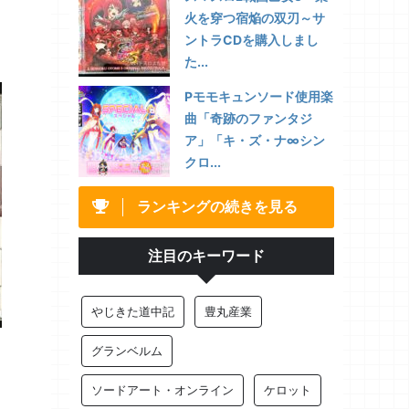
火を穿つ宿焔の双刃～サ
ントラCDを購入しまし
た...
Pモモキュンソード使用楽
曲「奇跡のファンタジ
ア」「キ・ズ・ナ∞シン
クロ...
ランキングの続きを見る
注目のキーワード
やじきた道中記
豊丸産業
グランベルム
ソードアート・オンライン
ケロット