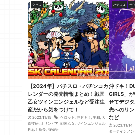
グッズ
パチスロ
サ
【2024年】パチスロ・パチンコカ
沖ドキ！DU
レンダーの発売情報まとめ！戦国
GIRLS
乙女ツインエンジェルなど受注生
せてデジタ
産だから気をつけて！
先へのリン
など
2023/11/15
ケロット
,
沖ドキ！
,
平和
,
大
都技研
,
オリンピア
,
戦国乙女
,
ツインエンジェル
,
2023/11/14
押忍！番長
,
海物語
ターテインメン