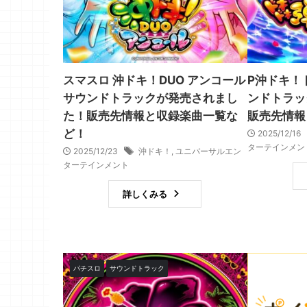
スマスロ 沖ドキ！DUO アンコール
P沖ドキ！
サウンドトラックが発売されまし
ンドトラッ
た！販売先情報と収録楽曲一覧な
販売先情報
ど！
2025/12/16
ターテインメン
2025/12/23
沖ドキ！
,
ユニバーサルエン
ターテインメント
詳しくみる
パチスロ
サウンドトラック