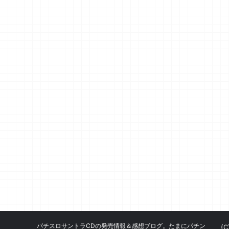
パチスロサントラCDの発売情報＆感想ブログ。たまにパチン
(C