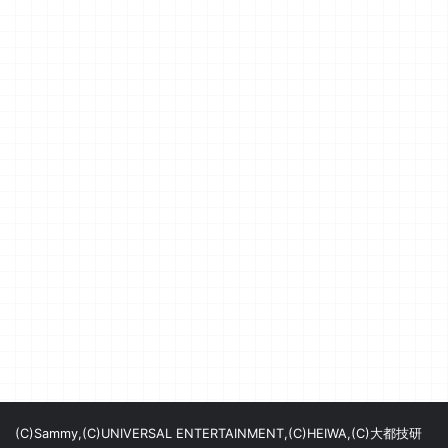
(C)Sammy,(C)UNIVERSAL ENTERTAINMENT,(C)HEIWA,(C)大都技研