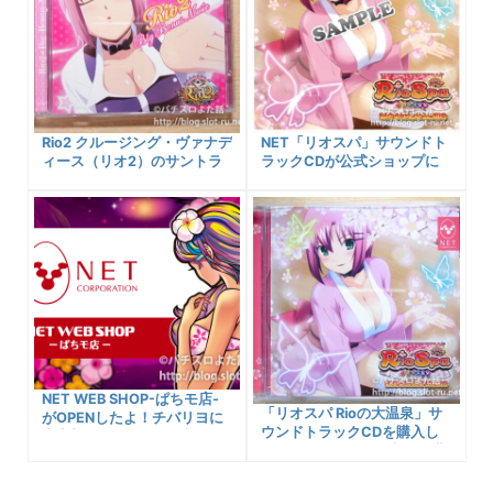
Rio2 クルージング・ヴァナデ
NET「リオスパ」サウンドト
ィース（リオ2）のサントラ
ラックCDが公式ショップに
CDを入手しました！収録楽
て発売開始です！
曲内容や販売先、関連情報な
どなど紹介しちゃうよ！
NET WEB SHOP-ぱちモ店-
「リオスパ Rioの大温泉」サ
がOPENしたよ！チバリヨに
ウンドトラックCDを購入し
十字架5のグッズが販売スタ
たので紹介します！収録楽曲
ート！！
や入手先情報などなど。