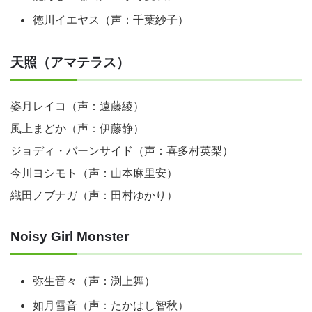
徳川イエヤス（声：千葉紗子）
天照（アマテラス）
姿月レイコ（声：遠藤綾）
風上まどか（声：伊藤静）
ジョディ・バーンサイド（声：喜多村英梨）
今川ヨシモト（声：山本麻里安）
織田ノブナガ（声：田村ゆかり）
Noisy Girl Monster
弥生音々（声：渕上舞）
如月雪音（声：たかはし智秋）