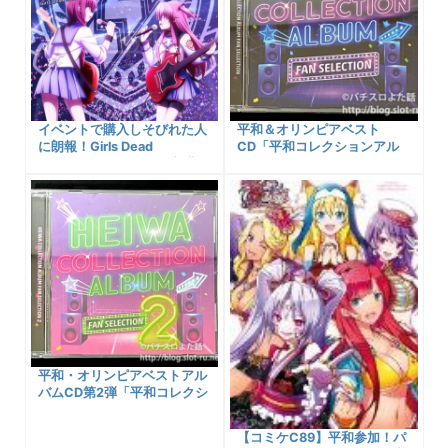
イベントで購入しそびれた人
平和＆オリンピアベスト
に朗報！Girls Dead
CD「平和コレクションアル
Monster（ガルデモ） 新曲
バム ファンセレクション」を
「Awakening Song」他2曲
購入しました！購入先＆収録
入りCDが2022年6月29日よ
楽曲の情報や初回特典など紹
り一般販売開始！予約受付先
介します！
ショップ紹介！
平和・オリンピアベストアル
バムCD第2弾「平和コレクシ
ョンアルバム ファンセレクシ
ョンVol.2」を購入しまし
【コミケC89】平和参加！パ
た！収録楽曲内容や初回限定