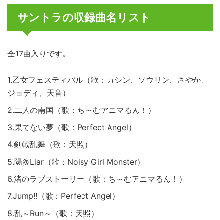
サントラの収録曲名リスト
全17曲入りです。
1.乙女フェスティバル（歌：カシン、ソウリン、さやか、
ジョディ、天音）
2.二人の南国（歌：ち～むアニマるん！）
3.果てない夢（歌：Perfect Angel）
4.剣戟乱舞（歌：天照）
5.陽炎Liar（歌：Noisy Girl Monster）
6.渚のラブストーリー（歌：ち～むアニマるん！）
7.Jump!!（歌：Perfect Angel）
8.乱～Run～（歌：天照）