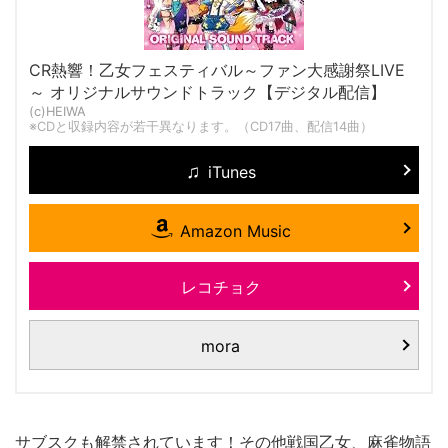
CR熱響！乙女フェスティバル～ファン大感謝祭LIVE
～ オリジナルサウンドトラック【デジタル配信】
(c)HEIWA
※CDと収録内容が若干異なります。（CD17曲、配信14曲）
iTunes
Amazon Music
レコチョク
mora
サブスクも解禁されています！その他戦国乙女、麻雀物語