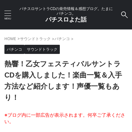
パチスロサントラCDの発売情報＆感想ブログ。たまに
パチンコ。
パチスロよた話
HOME
>
サウンドトラック
>
パチンコ
>
パチンコ
サウンドトラック
熱響！乙女フェスティバルサントラ
CDを購入しました！楽曲一覧＆入手
方法など紹介します！声優一覧もあ
り！