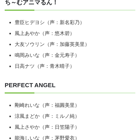
ち～むアニマるん！
豊臣ヒデヨシ（声：新名彩乃）
風上あやか（声：悠木碧）
大友ソウリン（声：加藤英美里）
鳴岡みいな（声：金元寿子）
日高ナツ（声：青木晴子）
PERFECT ANGEL
剛崎れいな（声：福圓美里）
涼風まどか（声：ミルノ純）
風上さやか（声：日笠陽子）
能海しいな（声：茅野愛衣）