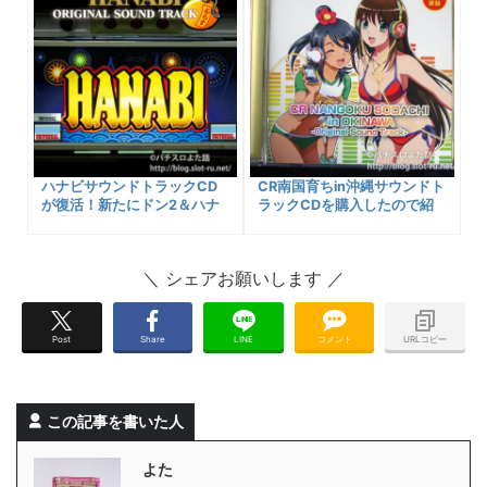
ハナビサウンドトラックCD
CR南国育ちin沖縄サウンドト
が復活！新たにドン2＆ハナ
ラックCDを購入したので紹
ビ通を収録して発売だー！！
介します！
購入先や収録楽曲一覧など
Post
Share
LINE
コメント
URLコピー
この記事を書いた人
よた