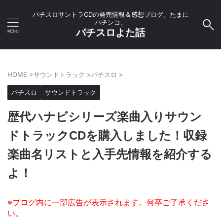
パチスロサントラCDの発売情報＆感想ブログ。たまに
パチンコ。
パチスロよた話
HOME
>
サウンドトラック
>
パチスロ
>
パチスロ
サウンドトラック
歴代ハナビシリーズ楽曲入りサウン
ドトラックCDを購入しました！収録
楽曲名リストと入手先情報を紹介する
よ！