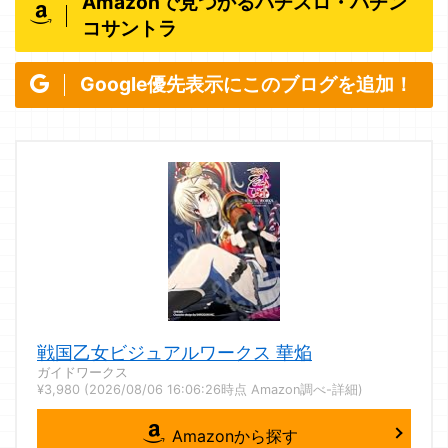
Amazonで見つかるパチスロ・パチン
コサントラ
Google優先表示にこのブログを追加！
戦国乙女ビジュアルワークス 華焔
ガイドワークス
¥3,980
(2026/08/06 16:06:26時点 Amazon調べ-
詳細)
Amazonから探す