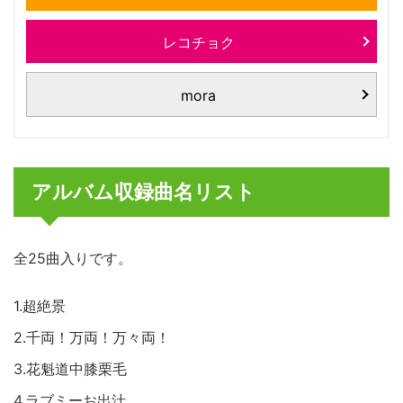
レコチョク
mora
アルバム収録曲名リスト
全25曲入りです。
1.超絶景
2.千両！万両！万々両！
3.花魁道中膝栗毛
4.ラブミーお出汁