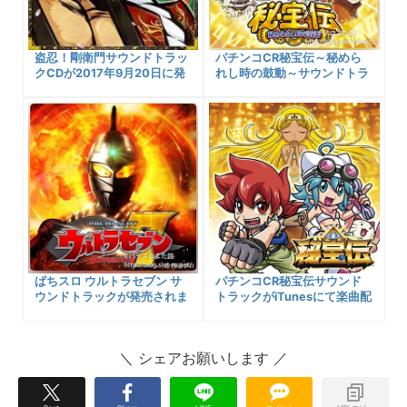
盗忍！剛衛門サウンドトラッ
パチンコCR秘宝伝～秘めら
クCDが2017年9月20日に発
れし時の鼓動～サウンドトラ
売！
ックが販売＆購入しました！
収録曲や購入サイトへのリン
ク、声優さんまとめなど
ぱちスロ ウルトラセブン サ
パチンコCR秘宝伝サウンド
ウンドトラックが発売されま
トラックがiTunesにて楽曲配
したので購入しました！
信スタート！