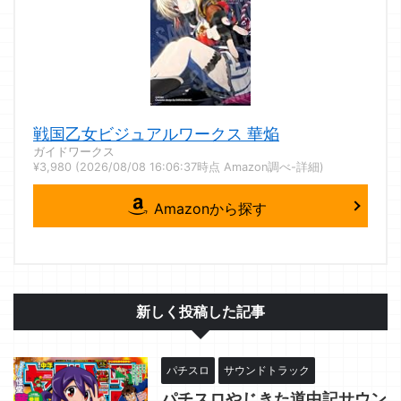
戦国乙女ビジュアルワークス 華焔
ガイドワークス
¥3,980
(2026/08/08 16:06:37時点 Amazon調べ-
詳細)
Amazonから探す
新しく投稿した記事
パチスロ
サウンドトラック
パチスロやじきた道中記サウン