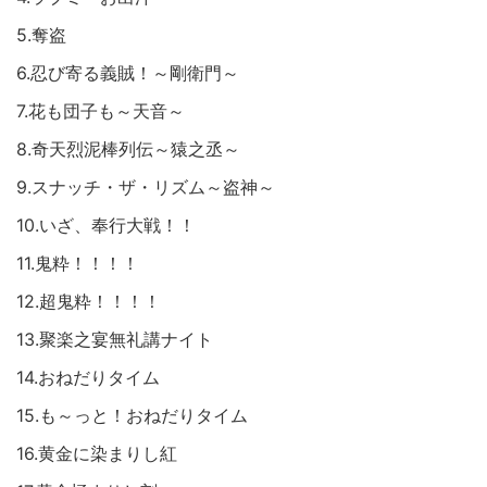
5.奪盗
6.忍び寄る義賊！～剛衛門～
7.花も団子も～天音～
8.奇天烈泥棒列伝～猿之丞～
9.スナッチ・ザ・リズム～盗神～
10.いざ、奉行大戦！！
11.鬼粋！！！！
12.超鬼粋！！！！
13.聚楽之宴無礼講ナイト
14.おねだりタイム
15.も～っと！おねだりタイム
16.黄金に染まりし紅