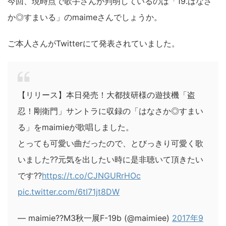
今回、現時点で歌手さんが判明しているのは「19.はなさ
か◎すまいる」のmaimeさんでしょうか。
ご本人さんがTwitterにて発表されていました。
【リリース】本日発売！大都技研様の遊技機「盗
忍！剛衛門」サントラに収録の「はなさか◎すまい
る」をmaimieが歌唱しました。
とっても可愛い曲だったので、とびっきり可愛く歌
いました??元気を出したい時に是非聴いて頂きたい
です??
https://t.co/CJNGURrHOc
pic.twitter.com/6tI71jt8DW
— maimie??M3秋一展F-19b (@maimiee)
2017年9