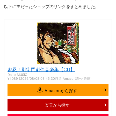
以下に主だったショップのリンクをまとめました。
盗忍！剛衛門劇伴音楽集【CD】
Daito MUSIC
¥1,089
(2026/08/08 08:46:30時点 Amazon調べ-
詳細)
Amazonから探す
楽天から探す