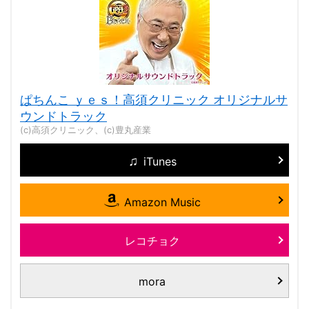
ぱちんこ ｙｅｓ！高須クリニック オリジナルサ
ウンドトラック
(c)高須クリニック、(c)豊丸産業
iTunes
Amazon Music
レコチョク
mora