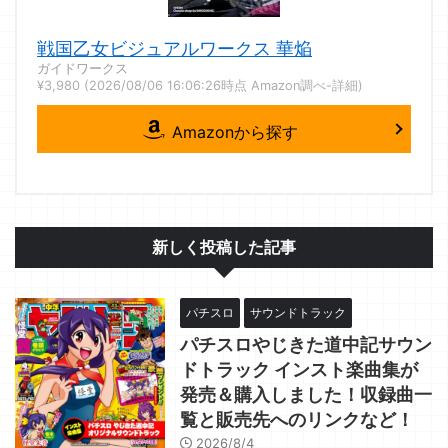
戦国乙女ビジュアルワークス 華焔
ガイドワークス
¥3,980
(2026/08/06 16:06:26時点 Amazon調べ-
詳細)
Amazonから探す
新しく投稿した記事
パチスロ
サウンドトラック
パチスロやじきた道中記サウン
ドトラック インスト楽曲集が
発売＆購入しました！収録曲一
覧と販売先へのリンクなど！
2026/8/4