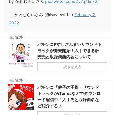
by かわむらいさみ
pic.twitter.com/Zv7q4Imk2i
— かわむらいさみ (@isaviewtiful)
February 2,
2022
紹介記事
パチンコPすしざんまいサウンドト
ラックが発売開始！入手できる販
売先と収録楽曲内容について！
続きを見る
紹介記事
パチンコ「餃子の王将」サウンド
トラックがiTunesなどでダウンロ
ード配信中！入手先と収録曲名な
ど紹介するよ