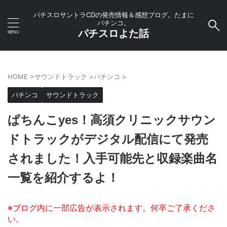
パチスロサントラCDの発売情報＆感想ブログ。たまに
パチンコ。
パチスロよた話
HOME
>
サウンドトラック
>
パチンコ
>
パチンコ
サウンドトラック
ぱちんこyes！高須クリニックサウン
ドトラックがデジタル配信にて発売
されました！入手可能先と収録楽曲名
一覧を紹介するよ！