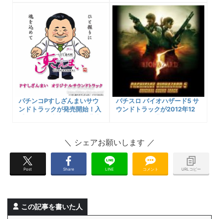
や収録曲名など紹介！
パチンコPすしざんまいサウ
パチスロ バイオハザード5 サ
ンドトラックが発売開始！入
ウンドトラックが2012年12
手できる販売先と収録楽曲内
月10日より楽曲配信始まって
容について！
ます！
Post
Share
LINE
コメント
URLコピー
この記事を書いた人