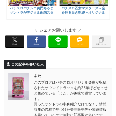
パチスロパチンコ黄門ちゃま
パチスロ乙女マスターズ～空
サントラがデジタル配信スタ
を翔る白き軌跡～オリジナル
ートしました！ハルルナ歌唱
ソングディスクCDの紹介＆
のTemptation Gameも！
購入する方法など
Post
Share
LINE
コメント
URLコピー
この記事を書いた人
よた
このブログはパチスロオリジナル楽曲が収録
されたサウンドトラックを約25年ほどせっせ
と集めている「よた」が趣味で運営していま
す。
買ったサントラの中身紹介だけでなく、情報
収集の過程で見つけた楽曲販売先や関連情報
も書いているので無駄に記事数が多いです。