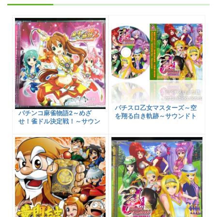
パチスロ乙女マスターズ～空
パチンコ麻雀物語2～めざ
を翔る白き軌跡～サウンドト
せ！雀ドル決定戦！～サウン
ラックCDがネット販売スタ
ドトラックCDのご紹介！＆
ート！
購入先など