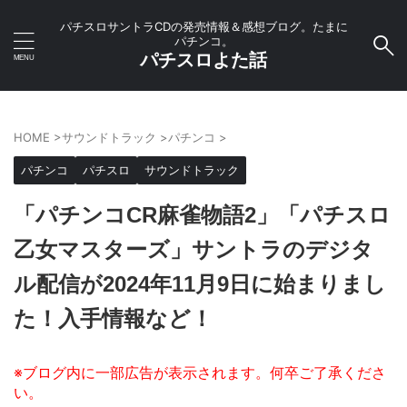
パチスロサントラCDの発売情報＆感想ブログ。たまに
パチンコ。
パチスロよた話
HOME
>
サウンドトラック
>
パチンコ
>
パチンコ
パチスロ
サウンドトラック
「パチンコCR麻雀物語2」「パチスロ
乙女マスターズ」サントラのデジタ
ル配信が2024年11月9日に始まりまし
た！入手情報など！