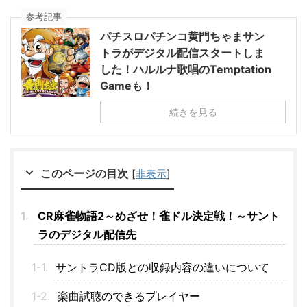
参考記事
パチスロパチンコ黄門ちゃまサン
トラがデジタル配信スタートしま
した！ハルルナ歌唱のTemptation
Gameも！
続きを見る
このページの目次
[
非表示
]
CR麻雀物語2～めざせ！雀ドル決定戦！～サント
ラのデジタル配信先
サントラCD版との収録内容の違いについて
楽曲試聴のできるプレイヤー