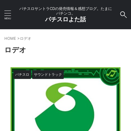
パチスロサントラCDの発売情報＆感想ブログ。たまに
パチンコ。
パチスロよた話
HOME
>
ロデオ
ロデオ
パチスロ
サウンドトラック