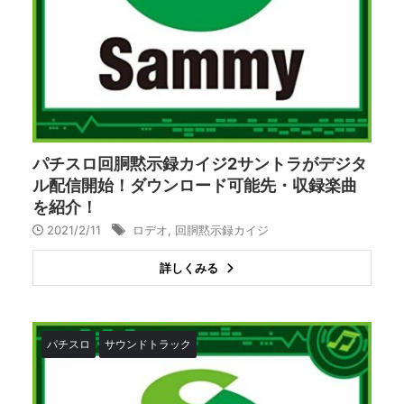
パチスロ回胴黙示録カイジ2サントラがデジタ
ル配信開始！ダウンロード可能先・収録楽曲
を紹介！
2021/2/11
ロデオ
,
回胴黙示録カイジ
詳しくみる
パチスロ
サウンドトラック