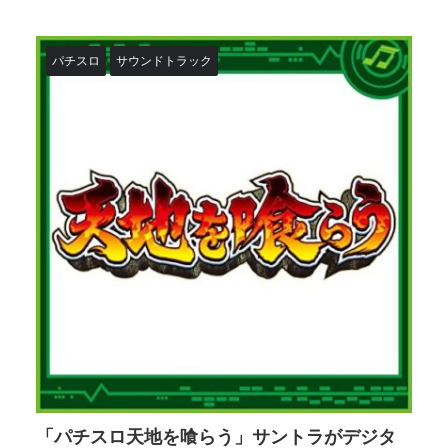
パチスロ
サウンドトラック
「パチスロ天地を喰らう」サントラがデジタ