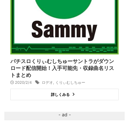
パチスロくりぃむしちゅーサントラがダウン
ロード配信開始！入手可能先・収録曲名リス
トまとめ
2020/2/4
ロデオ
,
くりぃむしちゅー
詳しくみる