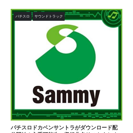
パチスロ
サウンドトラック
パチスロドカベンサントラがダウンロード配