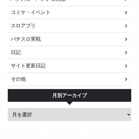
コミケ・イベント
スロアプリ
パチスロ実戦
日記
サイト更新日記
その他
月別アーカイブ