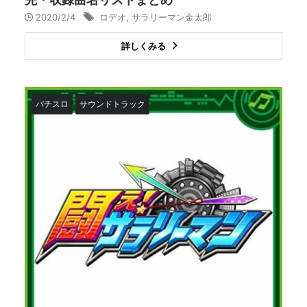
2020/2/4
ロデオ
,
サラリーマン金太郎
詳しくみる
パチスロ
サウンドトラック