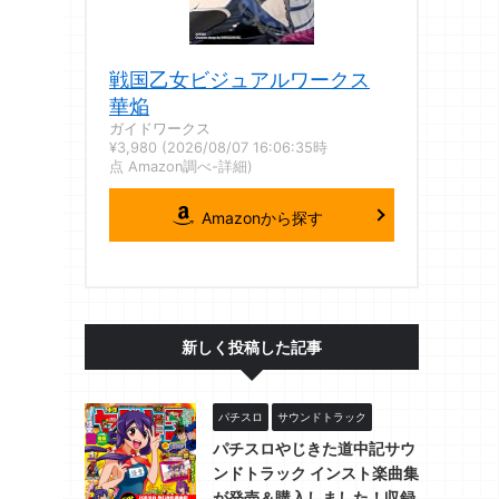
戦国乙女ビジュアルワークス
華焔
ガイドワークス
¥3,980
(2026/08/07 16:06:35時
点 Amazon調べ-
詳細)
Amazonから探す
新しく投稿した記事
パチスロ
サウンドトラック
パチスロやじきた道中記サウ
ンドトラック インスト楽曲集
が発売＆購入しました！収録