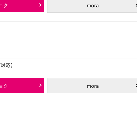
ョク
mora
ゾ対応】
ョク
mora