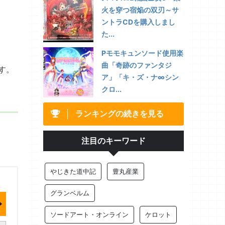
火を穿つ宿焔の双刃～サ
ントラCDを購入しまし
た...
Pモモキュンソード使用楽
曲「奇跡のファンタジ
す。
ア」「キ・ズ・ナ∞シン
クロ...
ランキングの続きを見る
注目のキーワード
やじきた道中記
豊丸産業
グランベルム
ソードアート・オンライン
ケロット