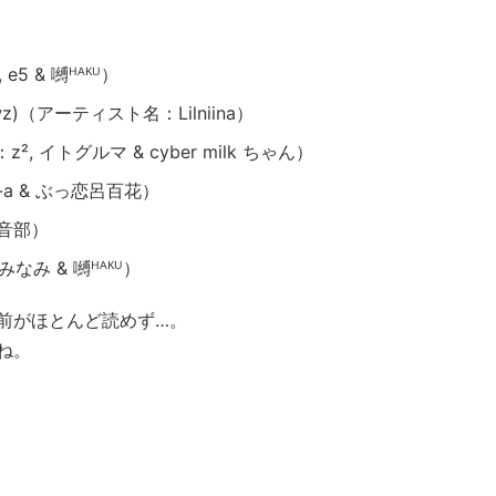
e5 & 嚩ᴴᴬᴷᵁ）
2Clawz)（アーティスト名：Lilniina）
イトグルマ & cyber milk ちゃん）
Яu-a & ぶっ恋呂百花）
電音部）
なみ & 嚩ᴴᴬᴷᵁ）
前がほとんど読めず…。
ね。