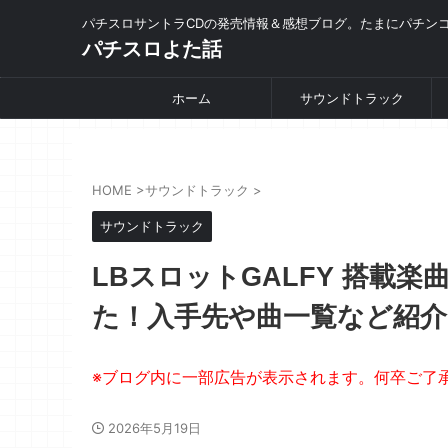
パチスロサントラCDの発売情報＆感想ブログ。たまにパチン
パチスロよた話
ホーム
サウンドトラック
HOME
>
サウンドトラック
>
サウンドトラック
LBスロットGALFY 搭載
た！入手先や曲一覧など紹
2026年5月19日