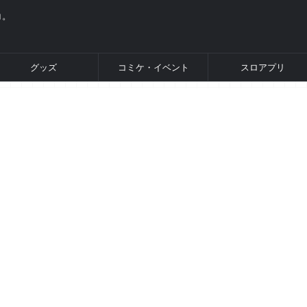
コ。
グッズ
コミケ・イベント
スロアプリ