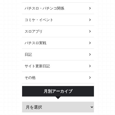
パチスロ・パチンコ関係
コミケ・イベント
スロアプリ
パチスロ実戦
日記
サイト更新日記
その他
月別アーカイブ