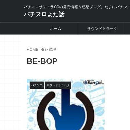
パチスロサントラCDの発売情報＆感想ブログ。たまにパチン
パチスロよた話
ホーム
サウンドトラック
HOME
>
BE-BOP
BE-BOP
パチンコ
サウンドトラック