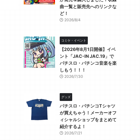
曲一覧と販売先へのリンクな
ど！
2026/8/4
コミケ・イベント
【2026年8月1日開催】イベ
ント「JAC-IN JAC.19」で
パチスロ・パチンコ音楽を楽
しもう！！！
2026/7/30
グッズ
パチスロ・パチンコTシャツ
が買えちゃう！メーカーオフ
ィシャルショップをまとめて
紹介するよ！
2026/7/21