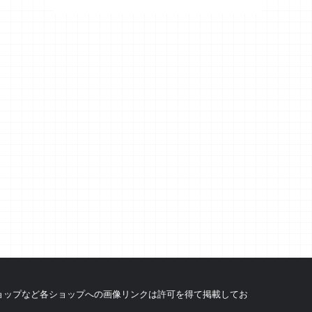
ルショップなど各ショップへの画像リンクは許可を得て掲載してお