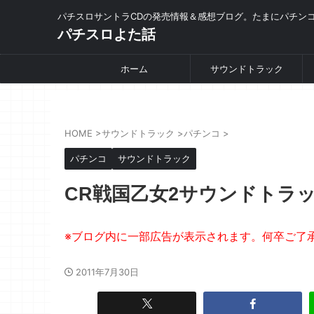
パチスロサントラCDの発売情報＆感想ブログ。たまにパチン
パチスロよた話
ホーム
サウンドトラック
HOME
>
サウンドトラック
>
パチンコ
>
パチンコ
サウンドトラック
CR戦国乙女2サウンドトラ
2011年7月30日