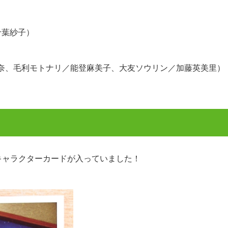
千葉紗子）
里奈、毛利モトナリ／能登麻美子、大友ソウリン／加藤英美里）
キャラクターカードが入っていました！
！