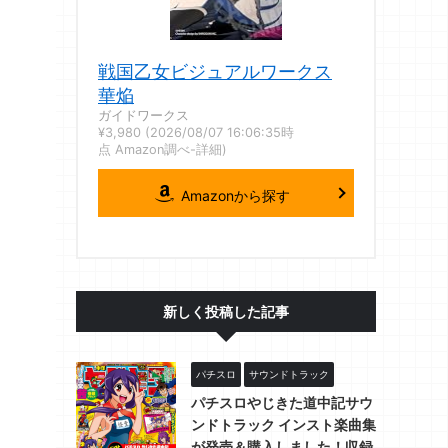
戦国乙女ビジュアルワークス
華焔
ガイドワークス
¥3,980
(2026/08/07 16:06:35時
点 Amazon調べ-
詳細)
Amazonから探す
新しく投稿した記事
パチスロ
サウンドトラック
パチスロやじきた道中記サウ
ンドトラック インスト楽曲集
が発売＆購入しました！収録