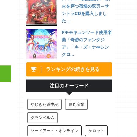
火を穿つ宿焔の双刃～サ
ントラCDを購入しまし
た...
Pモモキュンソード使用楽
曲「奇跡のファンタジ
ア」「キ・ズ・ナ∞シン
クロ...
ランキングの続きを見る
注目のキーワード
やじきた道中記
豊丸産業
グランベルム
ソードアート・オンライン
ケロット