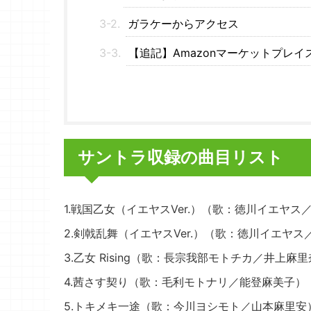
ガラケーからアクセス
【追記】Amazonマーケットプレ
サントラ収録の曲目リスト
1.戦国乙女（イエヤスVer.）（歌：徳川イエヤス
2.剣戟乱舞（イエヤスVer.）（歌：徳川イエヤ
3.乙女 Rising（歌：長宗我部モトチカ／井上麻
4.茜さす契り（歌：毛利モトナリ／能登麻美子）
5.トキメキ一途（歌：今川ヨシモト／山本麻里安