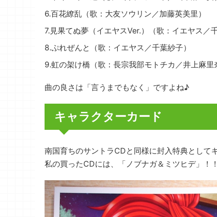
6.百花繚乱（歌：大友ソウリン／加藤英美里）
7.見果てぬ夢（イエヤスVer.）（歌：イエヤス／
8.ぷれぜんと（歌：イエヤス／千葉紗子）
9.虹の架け橋（歌：長宗我部モトチカ／井上麻
曲の良さは「言うまでもなく」ですよね♪
キャラクターカード
南国育ちのサントラCDと同様に封入特典として
私の買ったCDには、「ノブナガ＆ミツヒデ」！