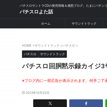
パチスロサントラCDの発売情報＆感想ブログ。たまにパチン
パチスロよた話
ホーム
サウンドトラック
HOME
>
サウンドトラック
>
パチスロ
>
パチスロ
サウンドトラック
パチスロ回胴黙示録カイジ3
2013年10月22日