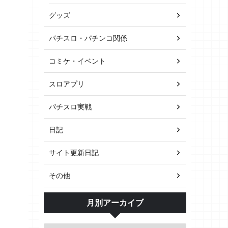
グッズ
パチスロ・パチンコ関係
コミケ・イベント
スロアプリ
パチスロ実戦
日記
サイト更新日記
その他
月別アーカイブ