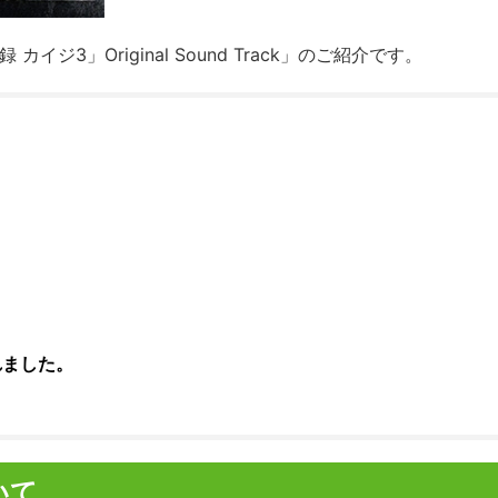
カイジ3」Original Sound Track」のご紹介です。
れました。
いて