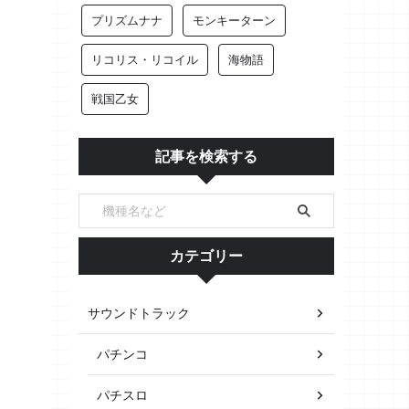
プリズムナナ
モンキーターン
リコリス・リコイル
海物語
戦国乙女
記事を検索する
カテゴリー
サウンドトラック
パチンコ
パチスロ