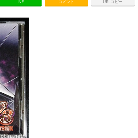
LINE
コメント
URLコピー