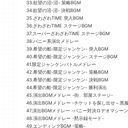
33.欲望の沼-沼- 策略BGM
34.欲望の沼-沼- 決戦BGM
35.ざわざわTIME 突入BGM
36.ざわざわTIME ステージBGM
37.スーパーざわざわTIME ステージBGM
38.バニー系演出メドレー
39.希望の船-限定ジャンケン- 突入BGM
40.希望の船-限定ジャンケン- ステージBGM
41.限定ジャンケンバトルメドレー
42.希望の船-限定ジャンケン- 策略BGM
43.希望の船-限定ジャンケン- 決戦BGM
44.希望の船-限定ジャンケン- 勝利演出
45.演出BGMメドレー -街、部屋ステージ-
46.演出BGMメドレー -チケットを探し出せ～
47.演出BGMメドレー -バニー対決ロデオマシ
48.演出BGMメドレー -黙示録モード-
49.エンディングBGM -策略-