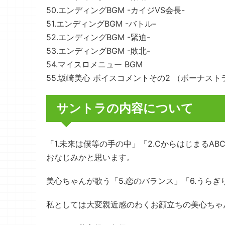
50.エンディングBGM -カイジVS会長-
51.エンディングBGM -バトル-
52.エンディングBGM -緊迫-
53.エンディングBGM -敗北-
54.マイスロメニュー BGM
55.坂崎美心 ボイスコメントその2 （ボーナスト
サントラの内容について
「1.未来は僕等の手の中」「2.CからはじまるA
おなじみかと思います。
美心ちゃんが歌う「5.恋のバランス」「6.うら
私としては大変親近感のわくお顔立ちの美心ちゃ