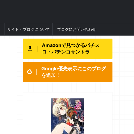
サイト・ブログについて
ブログにお問い合わせ
Amazonで見つかるパチス
ロ・パチンコサントラ
Google優先表示にこのブログ
を追加！