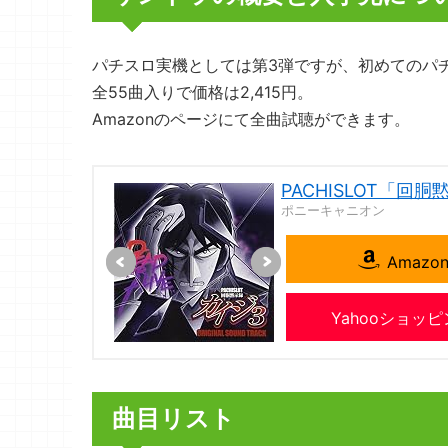
パチスロ実機としては第3弾ですが、初めてのパ
全55曲入りで価格は2,415円。
Amazonのページにて全曲試聴ができます。
PACHISLOT「回胴黙示
ポニーキャニオン
Amaz
Yahooショッ
曲目リスト