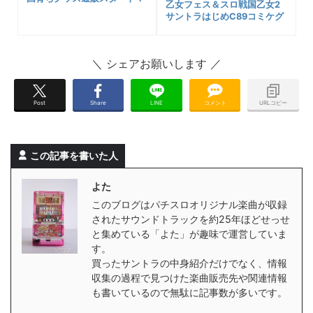
乙女フェス＆スロ戦国乙女2
サントラはじめC89コミケグ
ッズネット販売開始！！＆
2016年福箱も
Post
Share
LINE
コメント
URLコピー
この記事を書いた人
よた
このブログはパチスロオリジナル楽曲が収録
されたサウンドトラックを約25年ほどせっせ
と集めている「よた」が趣味で運営していま
す。
買ったサントラの中身紹介だけでなく、情報
収集の過程で見つけた楽曲販売先や関連情報
も書いているので無駄に記事数が多いです。