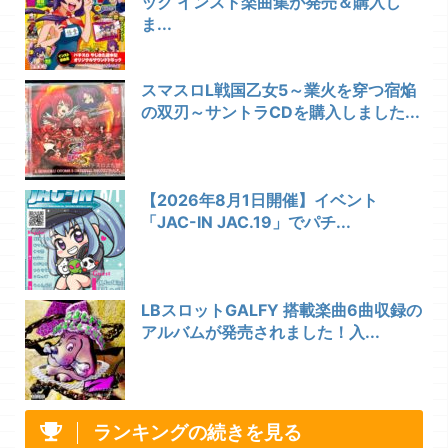
ック インスト楽曲集が発売＆購入し
ま...
スマスロL戦国乙女5～業火を穿つ宿焔
の双刃～サントラCDを購入しました...
【2026年8月1日開催】イベント
「JAC-IN JAC.19」でパチ...
LBスロットGALFY 搭載楽曲6曲収録の
アルバムが発売されました！入...
ランキングの続きを見る