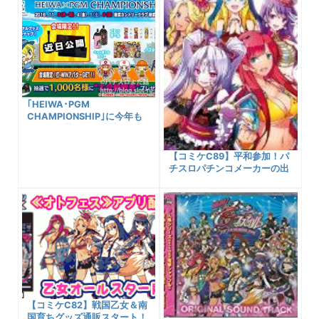
｢HEIWA･PGM
CHAMPIONSHIP｣に今年も
キュイン萌ーるが出店！戦国
乙女会場限定グッズ販売され
るぞ！
【コミケC89】平和参加！パ
チスロパチンコメーカーの出
展情報まとめ！
【コミケC82】戦国乙女＆南
国育ちグッズ通販スタート！