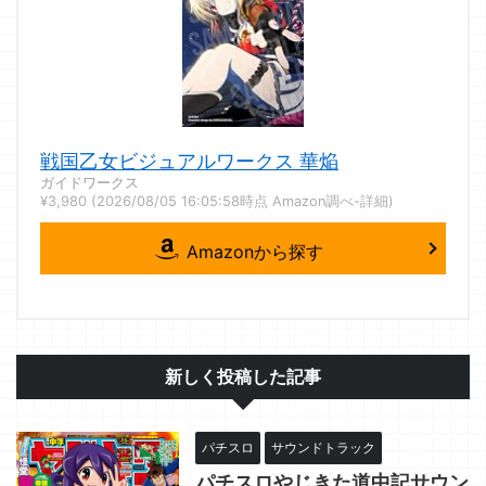
戦国乙女ビジュアルワークス 華焔
ガイドワークス
¥3,980
(2026/08/05 16:05:58時点 Amazon調べ-
詳細)
Amazonから探す
新しく投稿した記事
パチスロ
サウンドトラック
パチスロやじきた道中記サウン