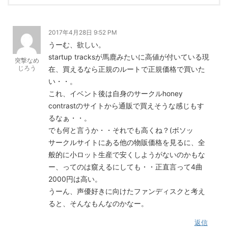
2017年4月28日 9:52 PM
うーむ、欲しい。
startup tracksが馬鹿みたいに高値が付いている現
突撃なめ
じろう
在、買えるなら正規のルートで正規価格で買いた
い・・。
これ、イベント後は自身のサークルhoney
contrastのサイトから通販で買えそうな感じもす
るなぁ・・。
でも何と言うか・・それでも高くね？(ボソッ
サークルサイトにある他の物販価格を見るに、全
般的に小ロット生産で安くしようがないのかもな
ー、ってのは窺えるにしても・・正直言って4曲
2000円は高い。
うーん、声優好きに向けたファンディスクと考え
ると、そんなもんなのかなー。
返信