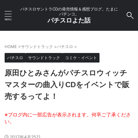
パチスロサントラCDの発売情報＆感想ブログ。たまに
パチンコ。
パチスロよた話
HOME
>
サウンドトラック
>
パチスロ
>
パチスロ
サウンドトラック
コミケ・イベント
原田ひとみさんがパチスロウィッチ
マスターの曲入りCDをイベントで販
売するってよ！
2017年4月25日