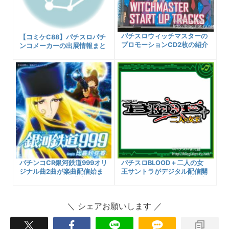
パチスロウィッチマスターの
【コミケC88】パチスロパチ
プロモーションCD2枚の紹介
ンコメーカーの出展情報まと
するよ！
め！
パチンコCR銀河鉄道999オリ
パチスロBLOOD＋二人の女
ジナル曲2曲が楽曲配信始ま
王サントラがデジタル配信開
っていました。販売先リンク
始！ダウンロード可能先・収
など！
録楽曲を紹介！