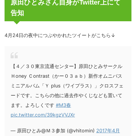
原田ひとみさん自身がTwitter上にて
告知
4月24日の夜中につぶやかれたツイートがこちら↓
【４／３０東京流通センター】原田ひとみサークル
Ｈoney Ｃontrast（かー０３ａｂ）新作オムニバス
ミニアルバム「Ｙ plus（ワイプラス）」クロスフェ
ードです。こちらの他に過去作やくじなども置いて
ます。よろしくです
#M3春
pic.twitter.com/39kgzVVJXr
— 原田ひとみ@Ｍ３参加 (@vhitomin)
2017年4月