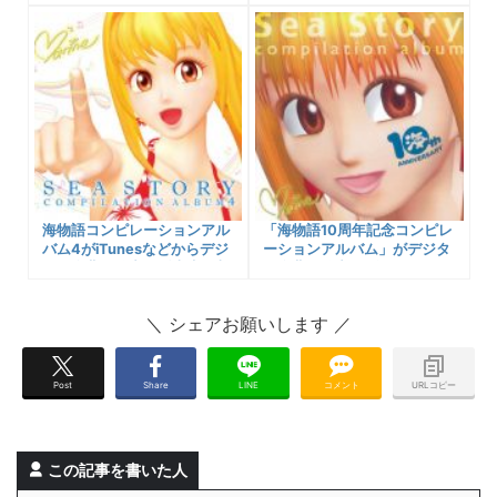
がiTunesなどからデジタル楽
が発売中！
曲配信中！ダウンロード購入
可能先リンク、収録曲一覧な
ど！
海物語コンピレーションアル
「海物語10周年記念コンピレ
バム4がiTunesなどからデジ
ーションアルバム」がデジタ
タル楽曲配信中！販売先や収
ル楽曲配信中！ダウンロード
録曲一覧、試聴プレイヤーな
購入可能に！収録楽曲一覧、
ど紹介します！
試聴プレイヤーなど
Post
Share
LINE
コメント
URLコピー
この記事を書いた人