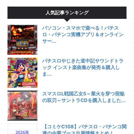
人気記事ランキング
パソコン・スマホで遊べる！パチス
ロ・パチンコ実機アプリ＆オンライン
サー...
パチスロやじきた道中記サウンドトラ
ック インスト楽曲集が発売＆購入し
ま...
スマスロL戦国乙女5～業火を穿つ宿焔
の双刃～サントラCDを購入しました...
【コミケC108】パチスロ・パチンコ関
連の企業ブース出展情報まとめ！