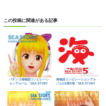
この投稿に関連がある記事
パチンコ海物語コンピレーシ
海物語コンピレーションアル
ョンアルバム「SEA STORY
バムCD第5弾「SEA STORY
COMPILATION ALBUM 3」
COMPILATION ALBUM 5」
がiTunesなどからデジタル楽
が発売中！
曲配信中！ダウンロード購入
可能先リンク、収録曲一覧な
ど！