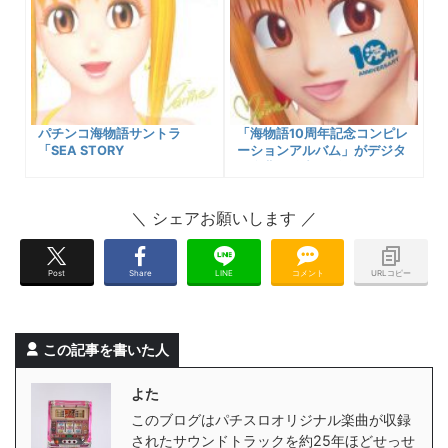
パチンコ海物語サントラ
「海物語10周年記念コンピレ
「SEA STORY
ーションアルバム」がデジタ
COMPILATION ALBUM 3」
ル楽曲配信中！ダウンロード
がデジタル楽曲配信中！ダウ
購入可能に！収録楽曲一覧、
ンロード購入可能先リンク、
試聴プレイヤーなど
収録曲一覧など！
Post
Share
LINE
コメント
URLコピー
この記事を書いた人
よた
このブログはパチスロオリジナル楽曲が収録
されたサウンドトラックを約25年ほどせっせ