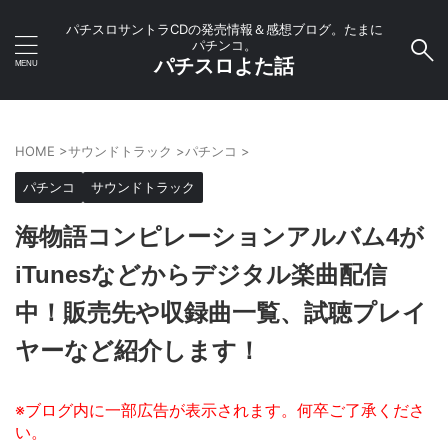
パチスロサントラCDの発売情報＆感想ブログ。たまに
パチンコ。
パチスロよた話
HOME
>
サウンドトラック
>
パチンコ
>
パチンコ
サウンドトラック
海物語コンピレーションアルバム4が
iTunesなどからデジタル楽曲配信
中！販売先や収録曲一覧、試聴プレイ
ヤーなど紹介します！