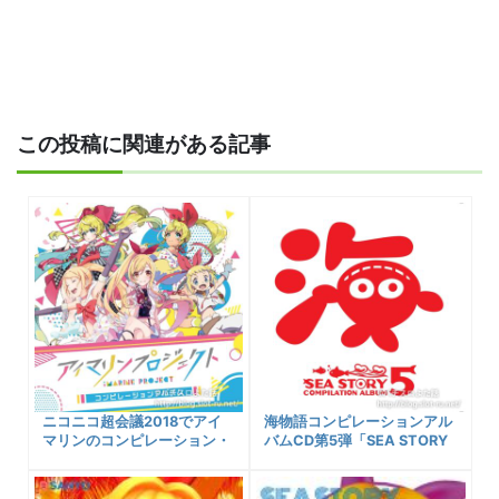
この投稿に関連がある記事
ニコニコ超会議2018でアイ
海物語コンピレーションアル
マリンのコンピレーション・
バムCD第5弾「SEA STORY
アルバムCDが限定販売され
COMPILATION ALBUM 5」
るよ！
が発売中！