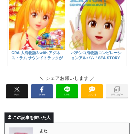
CRA 大海物語3 with アグネ
パチンコ海物語コンピレーシ
ス・ラム サウンドトラックが
ョンアルバム「SEA STORY
iTunesなどからダウンロード
COMPILATION ALBUM 3」
購入可能に！収録楽曲一覧、
がiTunesなどからデジタル楽
試聴プレイヤーなど
曲配信中！ダウンロード購入
可能先リンク、収録曲一覧な
ど！
Post
Share
LINE
コメント
URLコピー
この記事を書いた人
よた