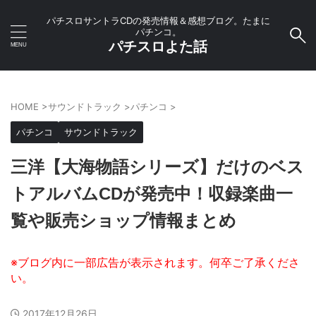
パチスロサントラCDの発売情報＆感想ブログ。たまに
パチンコ。
パチスロよた話
HOME
>
サウンドトラック
>
パチンコ
>
パチンコ
サウンドトラック
三洋【大海物語シリーズ】だけのベス
トアルバムCDが発売中！収録楽曲一
覧や販売ショップ情報まとめ
2017年12月26日