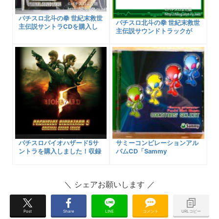
パチスロ北斗の拳 世紀末救世
パチスロ北斗の拳 世紀末救世
主伝説サントラCDを購入し
主伝説サウンドトラックが
ました！収録楽曲内容や販売
iTunesなどからデジタル楽曲
先の紹介します！
配信開始！ダウンロード購入
可能先まとめ・曲一覧紹介！
パチスロバイオハザード5サ
サミーコンピレーションアル
ントラを購入しました！収録
バムCD「Sammy
楽曲内容などご紹介します！
presents『Pachi Slot Music
CREATORS' SELECT』」を
購入しました！入手可能先＆
収録楽曲情報などのご紹介！
Post
Share
LINE
コメント
URLコピー