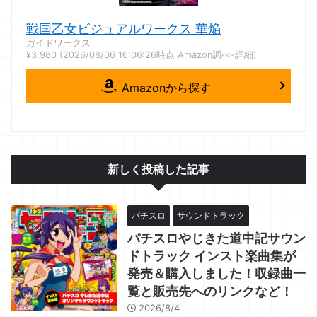
戦国乙女ビジュアルワークス 華焔
ガイドワークス
¥3,980
(2026/08/06 16:06:26時点 Amazon調べ-
詳細)
Amazonから探す
新しく投稿した記事
パチスロ
サウンドトラック
パチスロやじきた道中記サウン
ドトラック インスト楽曲集が
発売＆購入しました！収録曲一
覧と販売先へのリンクなど！
2026/8/4