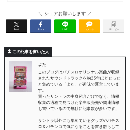
サイトへのリンク、収録楽曲
れました！入手先リンクと収
一覧に試聴についてまとめ！
録楽曲名一覧など
Post
Share
LINE
コメント
URLコピー
この記事を書いた人
よた
このブログはパチスロオリジナル楽曲が収録
されたサウンドトラックを約25年ほどせっせ
と集めている「よた」が趣味で運営していま
す。
買ったサントラの中身紹介だけでなく、情報
収集の過程で見つけた楽曲販売先や関連情報
も書いているので無駄に記事数が多いです。
サントラ以外にも集めているグッズやパチス
ロ＆パチンコで気になることを書き散らして