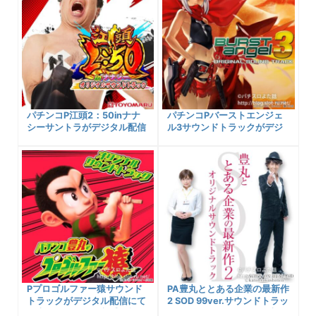
パチンコP江頭2：50inナナ
パチンコPバーストエンジェ
シーサントラがデジタル配信
ル3サウンドトラックがデジ
にて発売されました！入手可
タル配信にて発売されまし
能なサイトへのリンク、収録
た！入手可能なサイトへのリ
楽曲一覧に試聴についてまと
ンク、収録楽曲一覧に試聴に
め！
ついてまとめ！
Pプロゴルファー猿サウンド
PA豊丸ととある企業の最新作
トラックがデジタル配信にて
2 SOD 99ver.サウンドトラッ
発売されました！入手可能な
クがデジタル配信にて発売さ