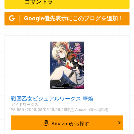
コサントラ
Google優先表示にこのブログを追加！
戦国乙女ビジュアルワークス 華焔
ガイドワークス
¥3,980
(2026/08/06 16:06:26時点 Amazon調べ-
詳細)
Amazonから探す