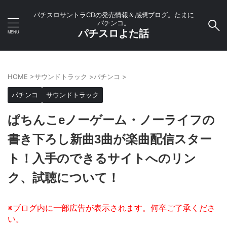
パチスロサントラCDの発売情報＆感想ブログ。たまに
パチンコ。
パチスロよた話
HOME
>
サウンドトラック
>
パチンコ
>
パチンコ
サウンドトラック
ぱちんこeノーゲーム・ノーライフの
書き下ろし新曲3曲が楽曲配信スター
ト！入手のできるサイトへのリン
ク、試聴について！