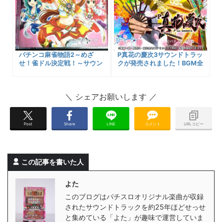
パチンコ麻雀物語2～めざ
P真花の慶次3サウンドトラッ
せ！雀ドル決定戦！～サウン
クが発売されました！BGM全
ドトラックCDのご紹介！＆
28曲入り！収録の楽曲名一覧
購入先など
と入手のできるサイトへのリ
ンクまとめ。試聴用プレイヤ
ーもあるよ
Post
Share
LINE
コメント
URLコピー
この記事を書いた人
よた
このブログはパチスロオリジナル楽曲が収録
されたサウンドトラックを約25年ほどせっせ
と集めている「よた」が趣味で運営していま