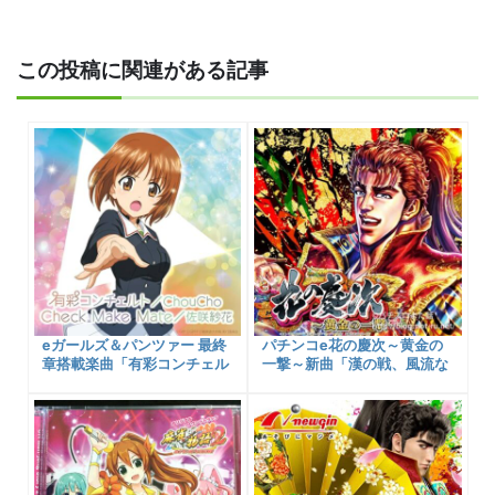
この投稿に関連がある記事
eガールズ＆パンツァー 最終
パチンコe花の慶次～黄金の
章搭載楽曲「有彩コンチェル
一撃～新曲「漢の戦、風流な
ト」「Check Make Mate」
れ」含む搭載楽曲3曲入アル
がデジタル楽曲配信をスター
バムが発売！
ト！販売先リンクを紹介！