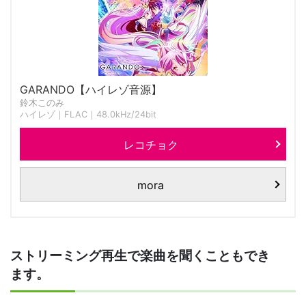
GARANDO【ハイレゾ音源】
鈴木このみ
ハイレゾ｜FLAC｜48.0kHz/24bit
レコチョク
mora
ストリーミング再生で楽曲を聞くこともでき
ます。