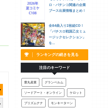
ロ・パチンコ関連の企業
ブース出展情報まとめ！
全84曲入り2枚組CD！
「パチスロ戦国乙女ミュ
ージックセレクション」
を...
ランキングの続きを見る
注目のキーワード
豊丸産業
グランベルム
ソードアート・オンライン
ケロット
プリズムナナ
モンキーターン