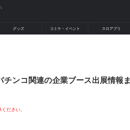
コ。
グッズ
コミケ・イベント
スロアプリ
・パチンコ関連の企業ブース出展情報