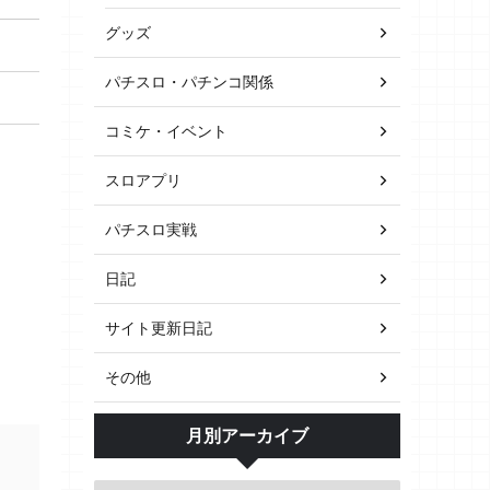
グッズ
パチスロ・パチンコ関係
コミケ・イベント
スロアプリ
パチスロ実戦
日記
サイト更新日記
その他
月別アーカイブ