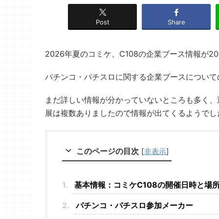
Post
Share
2026年夏のコミケ、C108の企業ブース情報が2
パチンコ・パチスロに関する企業ブースについて
まだ詳しい情報が分かっていないところも多く、
展は複数ありましたので情報が出てくるようでし
このページの目次
[
非表示
]
基本情報：コミケC108の開催日時と場
パチンコ・パチスロ参加メーカー