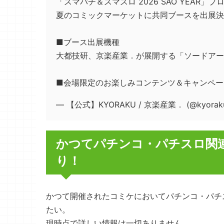
「スマパチ＆スマスロ 2026 SAO YEAR」
夏のコミックマーケットに共同ブースを出展決
■ブース出展機種
大都技研、京楽産業．が展開する「ソードアー
■会場限定のお楽しみコンテンツ＆キャンペ
— 【公式】KYORAKU / 京楽産業． (@kyoraku
かつてパチンコ・パチスロ関
り！
かつて開催されたコミケにおいてパチンコ・パチ
たい。
現時点で詳しい情報は一切ありません。