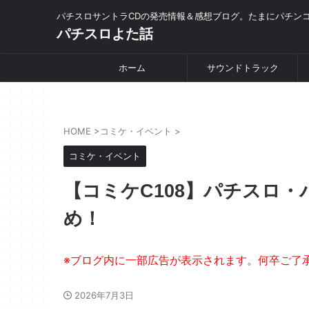
パチスロサントラCDの発売情報＆感想ブログ。たまにパチン
パチスロよた話
ホーム
サウンドトラック
HOME
>
コミケ・イベント
>
コミケ・イベント
【コミケC108】パチスロ
め！
2026年7月3日