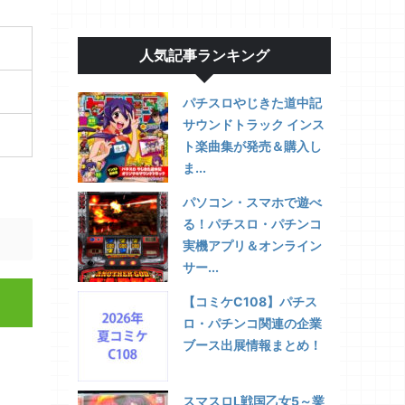
人気記事ランキング
パチスロやじきた道中記
サウンドトラック インス
ト楽曲集が発売＆購入し
ま...
パソコン・スマホで遊べ
る！パチスロ・パチンコ
実機アプリ＆オンライン
サー...
【コミケC108】パチス
ロ・パチンコ関連の企業
ブース出展情報まとめ！
スマスロL戦国乙女5～業