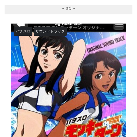
パチスロ
サウンドトラック