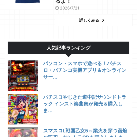
るよ！
2026/7/21
詳しくみる
人気記事ランキング
パソコン・スマホで遊べる！パチス
ロ・パチンコ実機アプリ＆オンライン
サー...
パチスロやじきた道中記サウンドトラ
ック インスト楽曲集が発売＆購入し
ま...
スマスロL戦国乙女5～業火を穿つ宿焔