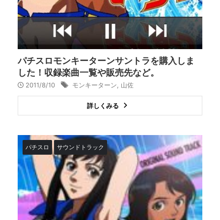
パチスロモンキーターンサントラを購入しま
した！収録楽曲一覧や販売先など。
2011/8/10
モンキーターン
,
山佐
詳しくみる
パチスロ
サウンドトラック