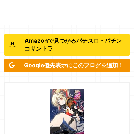
Amazonで見つかるパチスロ・パチン
コサントラ
Google優先表示にこのブログを追加！