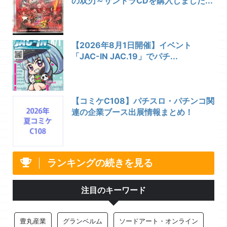
の双刃～サントラCDを購入しました...
【2026年8月1日開催】イベント
「JAC-IN JAC.19」でパチ...
【コミケC108】パチスロ・パチンコ関
連の企業ブース出展情報まとめ！
ランキングの続きを見る
注目のキーワード
豊丸産業
グランベルム
ソードアート・オンライン