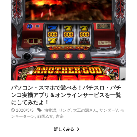
パソコン・スマホで遊べる！パチスロ・パチ
ンコ実機アプリ＆オンラインサービスを一覧
にしてみたよ！
2020/5/3
海物語
,
リング
,
大工の源さん
,
サンダーV
,
モ
ンキーターン
,
戦国乙女
,
吉宗
詳しくみる