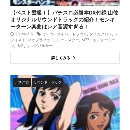
【ベスト盤級！】パチスロ必勝本DX付録 山佐
オリジナルサウンドトラックの紹介！モンキ
ーターン楽曲はレア音源すぎる！
2014/4/15
ナイツ
,
サイバードラゴン
,
タイムクロス
,
メ
フィスト
,
ネオプラネット
,
シーマスター
,
M771
,
モンキーター
ン
,
山佐
,
キングパルサー
詳しくみる
パチスロ
サウンドトラック