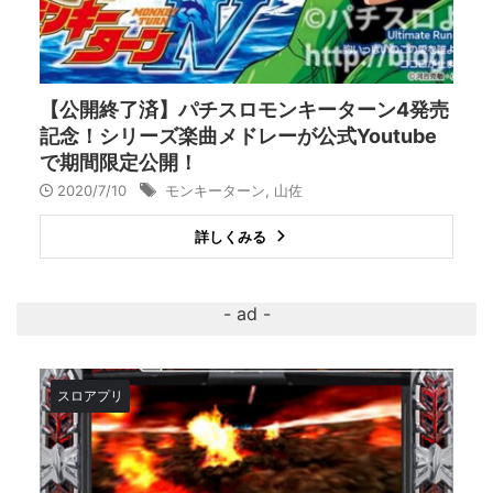
【公開終了済】パチスロモンキーターン4発売
記念！シリーズ楽曲メドレーが公式Youtube
で期間限定公開！
2020/7/10
モンキーターン
,
山佐
詳しくみる
スロアプリ