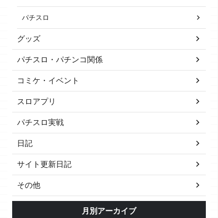
パチスロ
グッズ
パチスロ・パチンコ関係
コミケ・イベント
スロアプリ
パチスロ実戦
日記
サイト更新日記
その他
月別アーカイブ