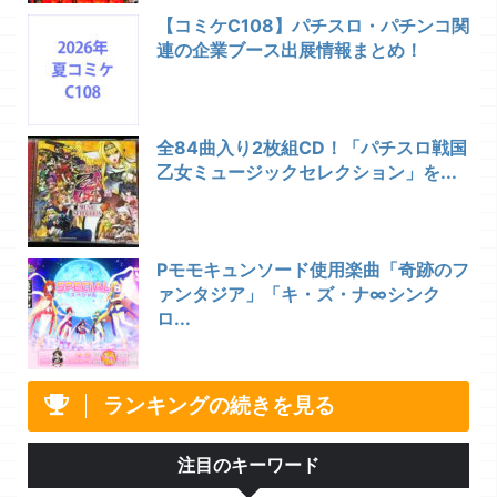
【コミケC108】パチスロ・パチンコ関
連の企業ブース出展情報まとめ！
全84曲入り2枚組CD！「パチスロ戦国
乙女ミュージックセレクション」を...
Pモモキュンソード使用楽曲「奇跡のフ
ァンタジア」「キ・ズ・ナ∞シンク
ロ...
ランキングの続きを見る
注目のキーワード