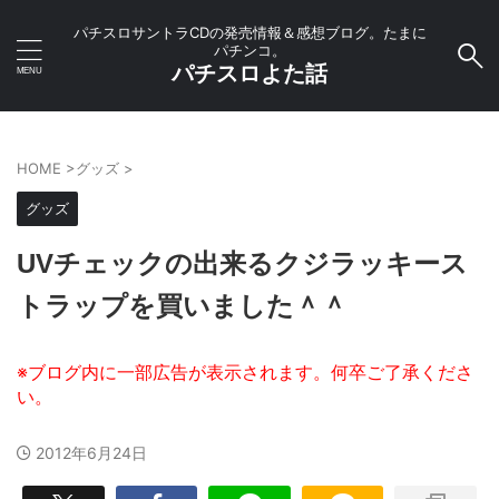
パチスロサントラCDの発売情報＆感想ブログ。たまに
パチンコ。
パチスロよた話
HOME
>
グッズ
>
グッズ
UVチェックの出来るクジラッキース
トラップを買いました＾＾
2012年6月24日