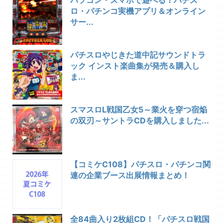
パソコン・スマホで遊べる！パチス
ロ・パチンコ実機アプリ＆オンライン
サー...
パチスロやじきた道中記サウンドトラ
ック インスト楽曲集が発売＆購入し
ま...
スマスロL戦国乙女5～業火を穿つ宿焔
の双刃～サントラCDを購入しました...
【コミケC108】パチスロ・パチンコ関
連の企業ブース出展情報まとめ！
全84曲入り2枚組CD！「パチスロ戦国