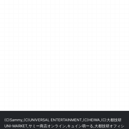
(C)Sammy,(C)UNIVERSAL ENTERTAINMENT,(C)HEIWA,(C)大都技研
UNI-MARKET,サミー商店オンライン,キュイン萌ーる,大都技研オフィシ