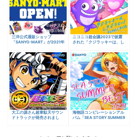
三洋公式通販ショップ
ニコニコ超会議2023で披露
「SANYO-MART」が2021年
された「クジラッキーは、し
3月3日OPEN！源さん海物語
クジラない！ feat.くろく
グッズが手に入るぞ！！
も」がデジタル配信スター
ト！
大工の源さん超韋駄天サウン
海物語コンピレーションアル
ドトラックが発売されまし
バム「SEA STORY SUMMER
た！購入可能先＆収録楽曲一
BEST 2021」が発売されまし
覧と試聴について紹介！！
た！購入可能先および収録楽
曲一覧などなど