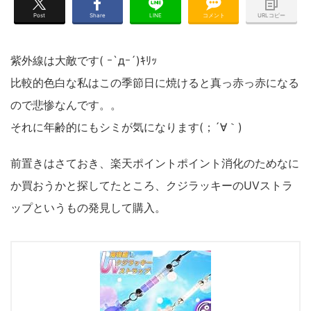
Post
Share
LINE
コメント
URLコピー
紫外線は大敵です( ｰ`дｰ´)ｷﾘｯ
比較的色白な私はこの季節日に焼けると真っ赤っ赤になる
ので悲惨なんです。。
それに年齢的にもシミが気になります(；´∀｀)
前置きはさておき、楽天ポイントポイント消化のためなに
か買おうかと探してたところ、クジラッキーのUVストラ
ップというもの発見して購入。