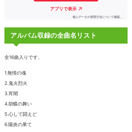
アルバム収録の全曲名リスト
全16曲入りです。
1.無情の魂
2.鬼火烈火
3.宵闇
4.胡蝶の舞い
5.心して闘えど
6.陽炎の果て