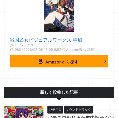
戦国乙女ビジュアルワークス 華焔
ガイドワークス
¥3,980
(2026/08/05 16:05:58時点 Amazon調べ-
詳細)
Amazonから探す
新しく投稿した記事
パチスロ
サウンドトラック
パチスロやじきた道中記サウン