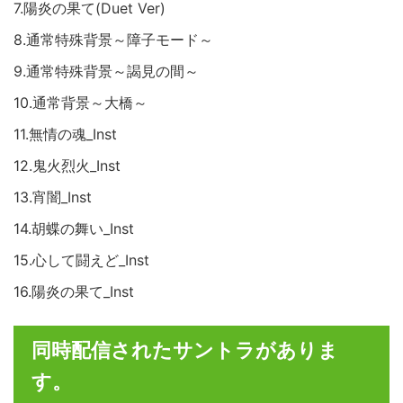
7.陽炎の果て(Duet Ver)
8.通常特殊背景～障子モード～
9.通常特殊背景～謁見の間～
10.通常背景～大橋～
11.無情の魂_Inst
12.鬼火烈火_Inst
13.宵闇_Inst
14.胡蝶の舞い_Inst
15.心して闘えど_Inst
16.陽炎の果て_Inst
同時配信されたサントラがありま
す。