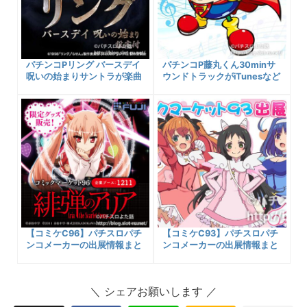
パチンコPリング バースデイ
パチンコP藤丸くん30minサ
呪いの始まりサントラが楽曲
ウンドトラックがiTunesなど
配信開始！ダウンロード購入
から楽曲配信開始！ダウンロ
可能先まとめ・収録曲一覧な
ード購入可能先＆収録曲名一
ど紹介！
覧など紹介！
【コミケC96】パチスロパチ
【コミケC93】パチスロパチ
ンコメーカーの出展情報まと
ンコメーカーの出展情報まと
め！+α
め！