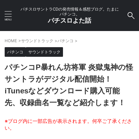
パチスロサントラCDの発売情報＆感想ブログ。たまに
パチンコ。
パチスロよた話
HOME
>
サウンドトラック
>
パチンコ
>
パチンコ
サウンドトラック
パチンコP暴れん坊将軍 炎獄鬼神の怪
サントラがデジタル配信開始！
iTunesなどダウンロード購入可能
先、収録曲名一覧など紹介します！