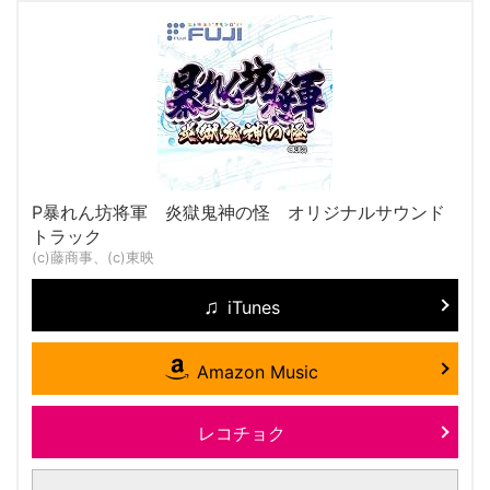
P暴れん坊将軍 炎獄鬼神の怪 オリジナルサウンド
トラック
(c)藤商事、(c)東映
iTunes
Amazon Music
レコチョク