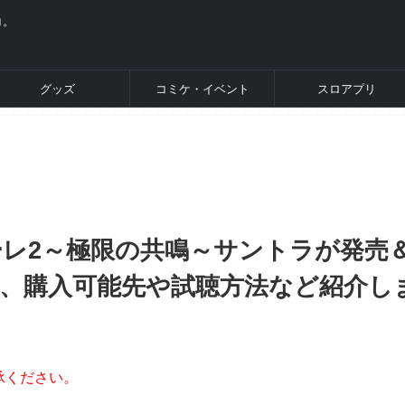
コ。
グッズ
コミケ・イベント
スロアプリ
レ2～極限の共鳴～サントラが発売
、購入可能先や試聴方法など紹介し