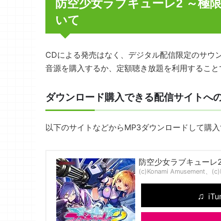
防空少女ラブキューレ2 ～極
いて
CDによる発売はなく、デジタル配信限定のサウ
音源を購入するか、定額聴き放題を利用すること
ダウンロード購入できる配信サイトへ
以下のサイトなどからMP3ダウンロードして購
防空少女ラブキューレ2 ～極
(c)Konami Amusement、(c)Ko
iTu