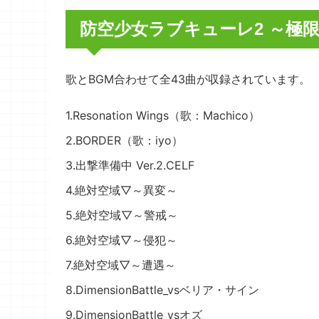
防空少女ラブキューレ2 ～極限の共
歌とBGM合わせて全43曲が収録されています。
1.Resonation Wings（歌：Machico）
2.BORDER（歌：iyo）
3.出撃準備中 Ver.2.CELF
4.絶対空域▽～異変～
5.絶対空域▽～警戒～
6.絶対空域▽～侵犯～
7.絶対空域▽～遭遇～
8.DimensionBattle_vsベリア・サイン
9.DimensionBattle_vsオズ