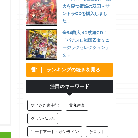
火を穿つ宿焔の双刃～サ
ントラCDを購入しまし
た...
全84曲入り2枚組CD！
「パチスロ戦国乙女ミュ
ージックセレクション」
を...
ランキングの続きを見る
注目のキーワード
やじきた道中記
豊丸産業
グランベルム
ソードアート・オンライン
ケロット