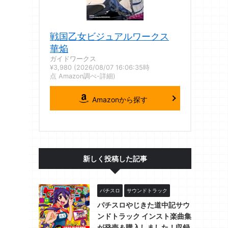
戦国乙女ビジュアルワークス
華焔
ガイドワークス
¥3,980
(2026/08/07 16:06:35時
点 Amazon調べ-
詳細)
Amazonから探す
新しく投稿した記事
パチスロ
サウンドトラック
パチスロやじきた道中記サウ
ンドトラック インスト楽曲集
が発売＆購入しました！収録