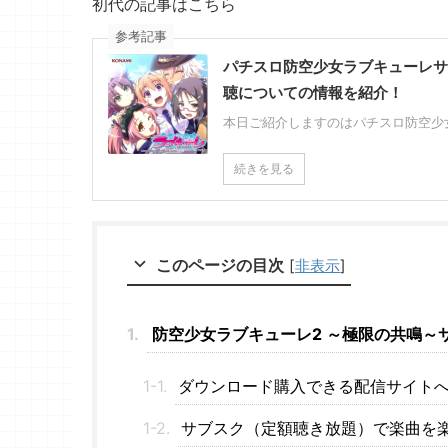
初代の記事はこちら
参考記事
パチスロ防空少女ラブキューレ
聴についての情報を紹介！
本日ご紹介しますのはパチスロ防空少女
続きを見る
このページの目次
[
非表示
]
防空少女ラブキューレ2 ～極限の共鳴～
ダウンロード購入できる配信サイト
サブスク（定額聴き放題）で楽曲を