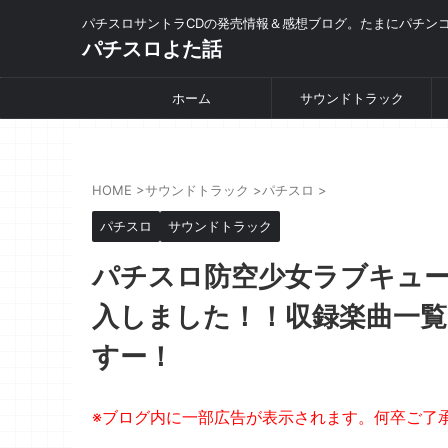
パチスロサントラCDの発売情報＆感想ブログ。たまにパチン
パチスロよた話
ホーム
サウンドトラック
HOME
>
サウンドトラック
>
パチスロ
>
パチスロ
サウンドトラック
パチスロ防空少女ラブキュー
入しました！！収録楽曲一覧
すー！