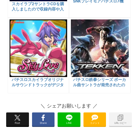
SNKプレイモアパチスロ7機
スカイラブ2サントラCDを購
種の楽曲収録「SNK
入しましたので収録内容や入
PLAYMORE パチスロ プレミ
手先など紹介します！
アム サウンド コレクショ
ン」CDのご紹介！
パチスロスカイラブオリジナ
パチスロ鉄拳シリーズ ボーカ
ルサウンドトラックがデジタ
ル曲サントラが発売されたの
ル配信にて発売＆購入しまし
で購入しましたー！！販売先
た！販売先へのリンクや収録
と収録楽曲名、関連する情報
楽曲一覧に声優情報など…関
についてご紹介！
連情報盛りだくさんで紹介す
るよ！
Post
Share
LINE
コメント
URLコピー