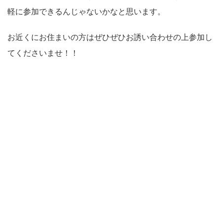
軽に参加できるんじゃないかなと思います。
お近くにお住まいの方はぜひぜひお誘い合わせの上参加し
てくださいませ！！