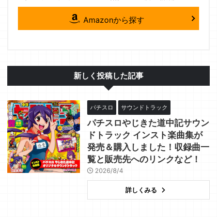
Amazonから探す
新しく投稿した記事
パチスロ
サウンドトラック
パチスロやじきた道中記サウン
ドトラック インスト楽曲集が
発売＆購入しました！収録曲一
覧と販売先へのリンクなど！
2026/8/4
詳しくみる