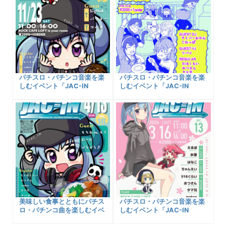
パチスロ・パチンコ音楽を楽
パチスロ・パチンコ音楽を楽
しむイベント「JAC-IN
しむイベント「JAC-IN
JAC.15」が2024年11月23日
JAC.14」が2024年6月23日
開催されます！
開催！
美味しい食事とともにパチス
パチスロ・パチンコ音楽を楽
ロ・パチンコ曲を楽しむイベ
しむイベント「JAC-IN
ント「JAC-IN」16回目が
JAC.13」が2024年3月16日