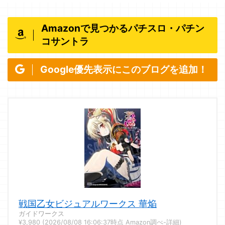
Amazonで見つかるパチスロ・パチン
コサントラ
Google優先表示にこのブログを追加！
戦国乙女ビジュアルワークス 華焔
ガイドワークス
¥3,980
(2026/08/08 16:06:37時点 Amazon調べ-
詳細)