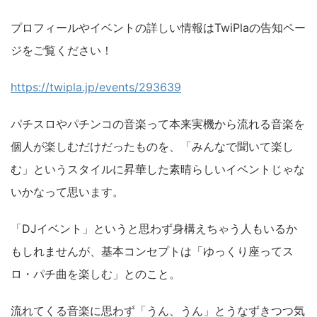
プロフィールやイベントの詳しい情報はTwiPlaの告知ペー
ジをご覧ください！
https://twipla.jp/events/293639
パチスロやパチンコの音楽って本来実機から流れる音楽を
個人が楽しむだけだったものを、「みんなで聞いて楽し
む」というスタイルに昇華した素晴らしいイベントじゃな
いかなって思います。
「DJイベント」というと思わず身構えちゃう人もいるか
もしれませんが、基本コンセプトは「ゆっくり座ってス
ロ・パチ曲を楽しむ」とのこと。
流れてくる音楽に思わず「うん、うん」とうなずきつつ気