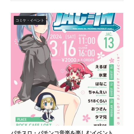
コミケ・イベント
パチスロ・パチンコ音楽を楽しむイベント